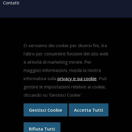
Contatti
Attività
Pubblicazioni
Ci serviamo dei cookie per diversi fini, tra
Diritto Sanitario
l'altro per consentire funzioni del sito web
Diritto del lavoro
e attività di marketing mirate. Per
Come fare ricorso medicina
maggiori informazioni, riveda la nostra
informativa sulla
privacy e sui cookie
. Può
gestire le impostazioni relative ai cookie,
Ricorsi
cliccando su 'Gestisci Cookie'
Gestisci Cookie
Accetta Tutti
Ricorsi Test Medicina 2024
Ricorso Concorso Dirigenti Scolastici
Medici Ex Specializzandi
Rifiuta Tutti