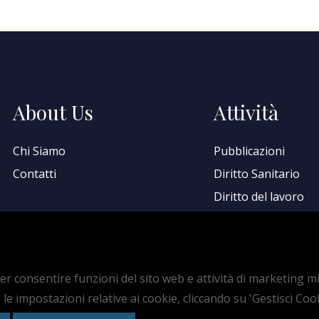
About Us
Attività
Chi Siamo
Pubblicazioni
Contatti
Diritto Sanitario
Diritto del lavoro
Come fare ricorso
medicina
.it
o per consentire funzioni del sito web e attività di marketing 
 le impostazioni relative ai cookie, cliccando su 'Gestisci Coo