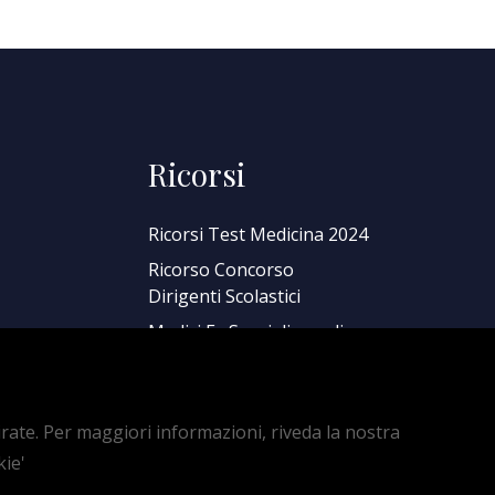
Ricorsi
Ricorsi Test Medicina 2024
Ricorso Concorso
Dirigenti Scolastici
Medici Ex Specializzandi
Ricorsi specializzazioni
mediche
mirate. Per maggiori informazioni, riveda la nostra
kie'