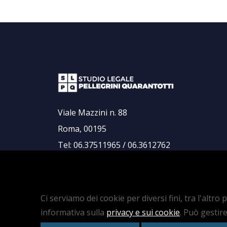
Viale Mazzini n. 88
Roma, 00195
Tel: 06.37511965 / 06.3612762
Fax: 06.3227659
segreteria@studiolegalepellegriniquarantotti
Ci serviamo dei cookie per diversi fini, tra l'altr
informativa sulla
privacy e sui cookie
. Può gestire