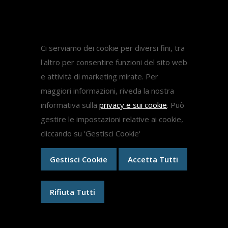
Diritto Sanitario
Diritto del lavoro
Come fare ricorso medicina
Ci serviamo dei cookie per diversi fini, tra
l'altro per consentire funzioni del sito web
e attività di marketing mirate. Per
Ricorsi
maggiori informazioni, riveda la nostra
informativa sulla
privacy e sui cookie
. Può
Ricorsi Test Medicina 2024
gestire le impostazioni relative ai cookie,
Ricorso Concorso Dirigenti Scolastici
cliccando su 'Gestisci Cookie'
Medici Ex Specializzandi
Ricorsi specializzazioni mediche
Gestisci Cookie
Accetta Tutti
Rifiuta Tutti
Copyright © 2026 Tutti i diritti riservati | P.I. 06705041009. |