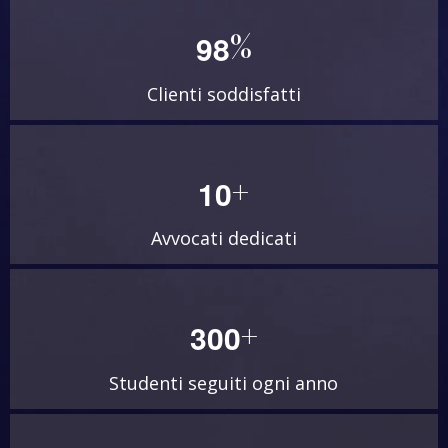
%
9
8
Clienti soddisfatti
+
1
0
Avvocati dedicati
+
3
0
0
Studenti seguiti ogni anno