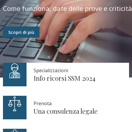
dell’Avv. Pellegrini Quarantotti
corretto trattamento economico.
Specializzazioni
Info ricorsi SSM 2024
Prenota
Una consulenza legale