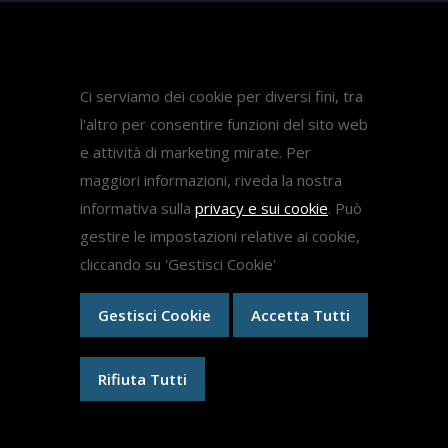
Diritto Sanitario
Diritto del lavoro
Come fare ricorso medicina
Ci serviamo dei cookie per diversi fini, tra
l'altro per consentire funzioni del sito web
e attività di marketing mirate. Per
Ricorsi
maggiori informazioni, riveda la nostra
informativa sulla
privacy e sui cookie
. Può
Ricorsi Test Medicina 2024
gestire le impostazioni relative ai cookie,
Ricorso Concorso Dirigenti Scolastici
cliccando su 'Gestisci Cookie'
Medici Ex Specializzandi
Ricorsi specializzazioni mediche
Gestisci Cookie
Accetta Tutti
Rifiuta Tutti
Copyright © 2026 Tutti i diritti riservati | P.I. 06705041009. |