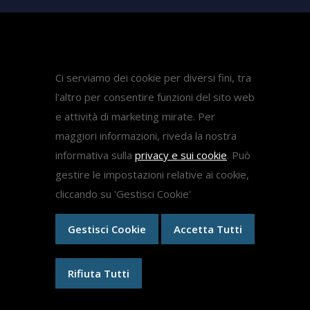
Attività
Pubblicazioni
Ci serviamo dei cookie per diversi fini, tra
Diritto Sanitario
l'altro per consentire funzioni del sito web
Diritto del lavoro
e attività di marketing mirate. Per
Come fare ricorso medicina
maggiori informazioni, riveda la nostra
informativa sulla
privacy e sui cookie
. Può
gestire le impostazioni relative ai cookie,
Ricorsi
cliccando su 'Gestisci Cookie'
Gestisci Cookie
Accetta Tutti
Ricorsi Test Medicina 2024
Ricorso Concorso Dirigenti Scolastici
Medici Ex Specializzandi
Rifiuta Tutti
Ricorsi specializzazioni mediche