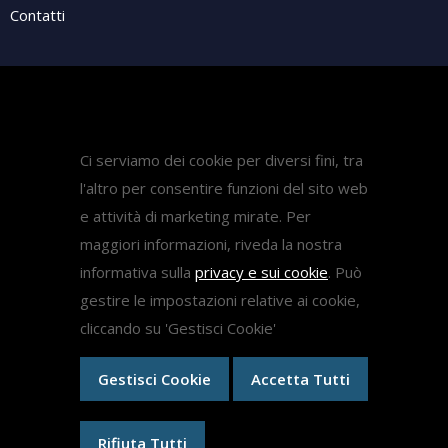
Contatti
Attività
Pubblicazioni
Ci serviamo dei cookie per diversi fini, tra
Diritto Sanitario
l'altro per consentire funzioni del sito web
Diritto del lavoro
e attività di marketing mirate. Per
Come fare ricorso medicina
maggiori informazioni, riveda la nostra
informativa sulla
privacy e sui cookie
. Può
gestire le impostazioni relative ai cookie,
Ricorsi
cliccando su 'Gestisci Cookie'
Gestisci Cookie
Accetta Tutti
Ricorsi Test Medicina 2024
Ricorso Concorso Dirigenti Scolastici
Medici Ex Specializzandi
Rifiuta Tutti