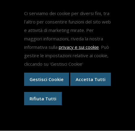
Pubblicazioni
Ci serviamo dei cookie per diversi fini, tra
Diritto Sanitario
l'altro per consentire funzioni del sito web
Diritto del lavoro
e attività di marketing mirate. Per
Come fare ricorso medicina
maggiori informazioni, riveda la nostra
informativa sulla
privacy e sui cookie
. Può
gestire le impostazioni relative ai cookie,
Ricorsi
cliccando su 'Gestisci Cookie'
Gestisci Cookie
Accetta Tutti
Ricorsi Test Medicina 2024
Ricorso Concorso Dirigenti Scolastici
Medici Ex Specializzandi
Rifiuta Tutti
Ricorsi specializzazioni mediche